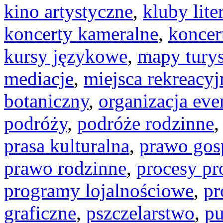
kino artystyczne
,
kluby lite
koncerty kameralne
,
koncer
kursy językowe
,
mapy tury
mediacje
,
miejsca rekreacyj
botaniczny
,
organizacja ev
podróży
,
podróże rodzinne
prasa kulturalna
,
prawo gos
prawo rodzinne
,
procesy pr
programy lojalnościowe
,
pr
graficzne
,
pszczelarstwo
,
pu