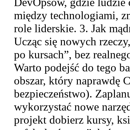
DevOpsów, gdzie ludzie o
między technologiami, zm
role liderskie. 3. Jak mą
Ucząc się nowych rzeczy,
po kursach”, bez realneg
Warto podejść do tego ba
obszar, który naprawdę Ci
bezpieczeństwo). Zaplanu
wykorzystać nowe narzęd
projekt dobierz kursy, k