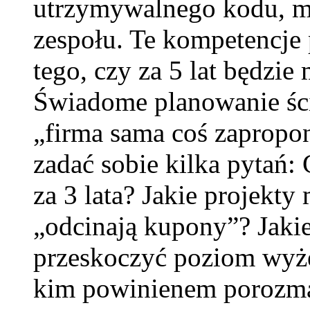
utrzymywalnego kodu, m
zespołu. Te kompetencje 
tego, czy za 5 lat będzi
Świadome planowanie ście
„firma sama coś zapropo
zadać sobie kilka pytań:
za 3 lata? Jakie projekty 
„odcinają kupony”? Jaki
przeskoczyć poziom wyżej
kim powinienem porozmaw