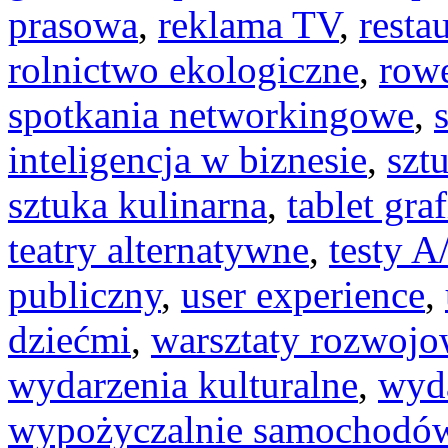
prasowa
,
reklama TV
,
resta
rolnictwo ekologiczne
,
rowe
spotkania networkingowe
,
inteligencja w biznesie
,
szt
sztuka kulinarna
,
tablet gra
teatry alternatywne
,
testy A
publiczny
,
user experience
,
dziećmi
,
warsztaty rozwoj
wydarzenia kulturalne
,
wyd
wypożyczalnie samochodó