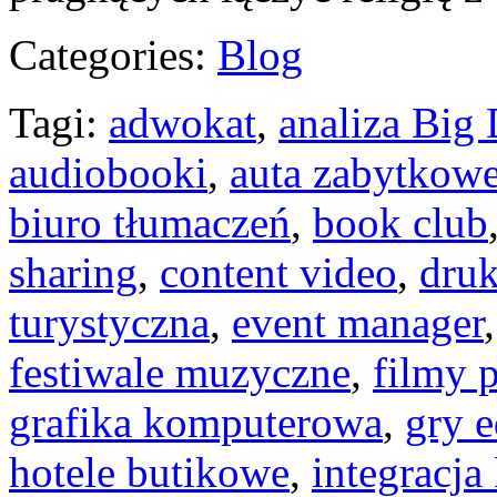
Categories:
Blog
Tagi:
adwokat
,
analiza Big 
audiobooki
,
auta zabytkow
biuro tłumaczeń
,
book club
sharing
,
content video
,
druk
turystyczna
,
event manager
festiwale muzyczne
,
filmy 
grafika komputerowa
,
gry 
hotele butikowe
,
integracja