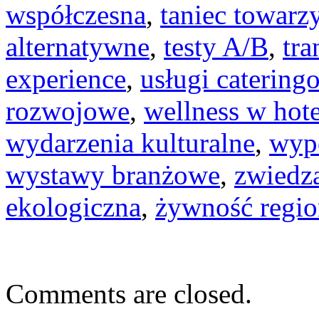
współczesna
,
taniec towarz
alternatywne
,
testy A/B
,
tra
experience
,
usługi catering
rozwojowe
,
wellness w hot
wydarzenia kulturalne
,
wyp
wystawy branżowe
,
zwiedz
ekologiczna
,
żywność regio
Comments are closed.