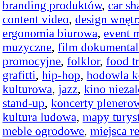
branding produktów
,
car sh
content video
,
design wnętr
ergonomia biurowa
,
event 
muzyczne
,
film dokumenta
promocyjne
,
folklor
,
food t
grafitti
,
hip-hop
,
hodowla k
kulturowa
,
jazz
,
kino nieza
stand-up
,
koncerty plenero
kultura ludowa
,
mapy turys
meble ogrodowe
,
miejsca r