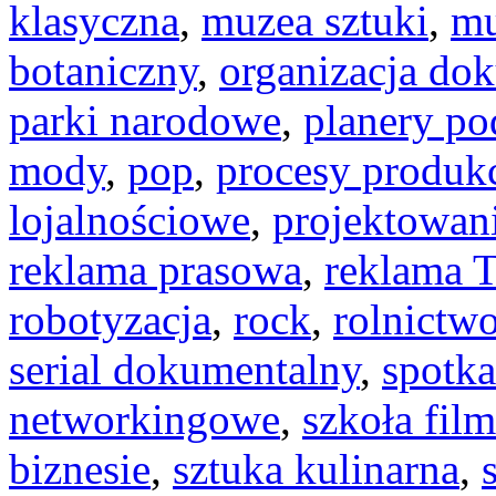
klasyczna
,
muzea sztuki
,
mu
botaniczny
,
organizacja do
parki narodowe
,
planery po
mody
,
pop
,
procesy produkc
lojalnościowe
,
projektowan
reklama prasowa
,
reklama 
robotyzacja
,
rock
,
rolnictw
serial dokumentalny
,
spotka
networkingowe
,
szkoła fil
biznesie
,
sztuka kulinarna
,