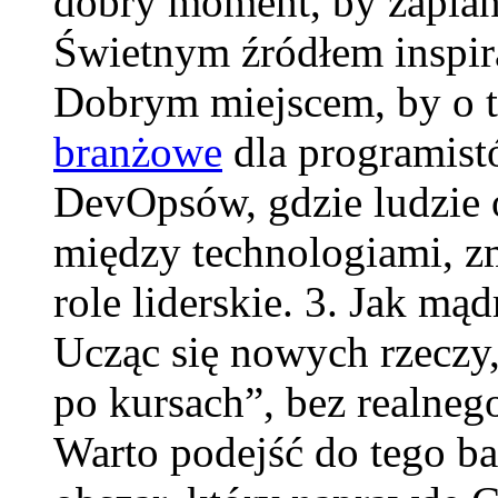
dobry moment, by zapla
Świetnym źródłem inspira
Dobrym miejscem, by o t
branżowe
dla programistó
DevOpsów, gdzie ludzie o
między technologiami, zm
role liderskie. 3. Jak mą
Ucząc się nowych rzeczy,
po kursach”, bez realneg
Warto podejść do tego ba