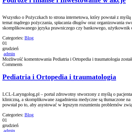
Podróże i finanse i Inwestowanie w akcje
Wszystko o Pożyczkach to strona internetowa, który powstał z myślą o
temat mądrego pożyczania, spłacania długów oraz organizowania swo
skomplikowanego języka prawniczego czy bankowego, użytkownik otr
Categories:
Blog
01
grudzień
admin
Możliwość komentowania
Pediatria i Ortopedia i traumatologia
zosta
Comments
Pediatria i Ortopedia i traumatologia
LCL-Laryngolog.pl – portal zdrowotny stworzony z myślą o pacjentach
kliniczną, a skomplikowane zagadnienia medyczne są tłumaczone na 
powstał po to, aby asystować w lepszym rozumieniu problemów zwią
Categories:
Blog
01
grudzień
admin