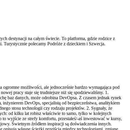
ch destynacji na całym świecie. To platforma, gdzie rodzice z
. Turystycznie polecamy Podróże z dzieckiem i Szwecja.
ąca ogromne możliwości, ale jednocześnie bardzo wymagająca pod
nowej pracy staje się trudniejsze niż się spodziewaliśmy. 1.
 trochę baz danych, może odrobina DevOpsa. Z czasem jednak rynek
), inżynierem DevOps, specjalistą od bezpieczeństwa, analitykiem
dnego stosu technologii czy rodzaju projektów. 2. Sygnały, że
ch: od kilku lat robisz właściwie to samo, tylko w kolejnych
 to wyjście ze strefy komfortu, przestałeś/-aś inwestować w kursy,
wojowy. Świetnym źródłem inspiracji są doświadczenia innych.
e opisują własne ścieżki przejścia między technologiami, zmianę