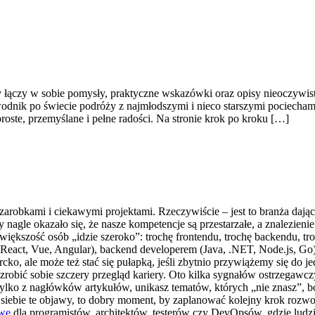
y łączy w sobie pomysły, praktyczne wskazówki oraz opisy nieoczywisty
dnik po świecie podróży z najmłodszymi i nieco starszymi pociechami
roste, przemyślane i pełne radości. Na stronie krok po kroku […]
arobkami i ciekawymi projektami. Rzeczywiście – jest to branża daj
 nagle okazało się, że nasze kompetencje są przestarzałe, a znalezienie 
 większość osób „idzie szeroko”: trochę frontendu, trochę backendu,
m (React, Vue, Angular), backend developerem (Java, .NET, Node.js, Go
cko, ale może też stać się pułapką, jeśli zbytnio przywiążemy się do je
robić sobie szczery przegląd kariery. Oto kilka sygnałów ostrzegawczy
tylko z nagłówków artykułów, unikasz tematów, których „nie znasz”, bo
 u siebie te objawy, to dobry moment, by zaplanować kolejny krok roz
owe
dla programistów, architektów, testerów czy DevOpsów, gdzie ludzi