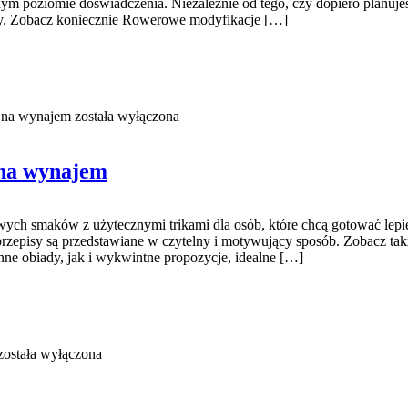
dym poziomie doświadczenia. Niezależnie od tego, czy dopiero planujes
nty. Zobacz koniecznie Rowerowe modyfikacje […]
i na wynajem
została wyłączona
 na wynajem
wych smaków z użytecznymi trikami dla osób, które chcą gotować lepie
rzepisy są przedstawiane w czytelny i motywujący sposób. Zobacz także
ne obiady, jak i wykwintne propozycje, idealne […]
ostała wyłączona