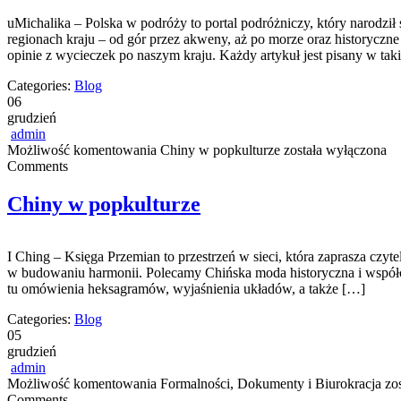
uMichalika – Polska w podróży to portal podróżniczy, który narodz
regionach kraju – od gór przez akweny, aż po morze oraz historyczn
opinie z wycieczek po naszym kraju. Każdy artykuł jest pisany w tak
Categories:
Blog
06
grudzień
admin
Możliwość komentowania
Chiny w popkulturze
została wyłączona
Comments
Chiny w popkulturze
I Ching – Księga Przemian to przestrzeń w sieci, która zaprasza czyte
w budowaniu harmonii. Polecamy Chińska moda historyczna i współcze
tu omówienia heksagramów, wyjaśnienia układów, a także […]
Categories:
Blog
05
grudzień
admin
Możliwość komentowania
Formalności, Dokumenty i Biurokracja
zos
Comments