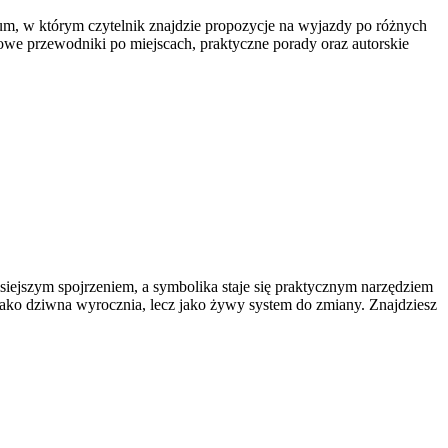
um, w którym czytelnik znajdzie propozycje na wyjazdy po różnych
owe przewodniki po miejscach, praktyczne porady oraz autorskie
dzisiejszym spojrzeniem, a symbolika staje się praktycznym narzędziem
 jako dziwna wyrocznia, lecz jako żywy system do zmiany. Znajdziesz