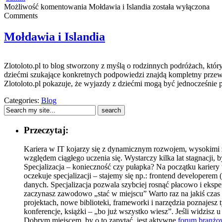
Możliwość komentowania
Mołdawia i Islandia
została wyłączona
Comments
Mołdawia i Islandia
Zlotoloto.pl to blog stworzony z myślą o rodzinnych podróżach, któr
dziećmi szukające konkretnych podpowiedzi znajdą kompletny przewo
Zlotoloto.pl pokazuje, że wyjazdy z dziećmi mogą być jednocześnie p
Categories:
Blog
Przeczytaj:
Kariera w IT kojarzy się z dynamicznym rozwojem, wysokimi z
względem ciągłego uczenia się. Wystarczy kilka lat stagnacji, by
Specjalizacja – konieczność czy pułapka? Na początku kariery
oczekuje specjalizacji – stajemy się np.: frontend developere
danych. Specjalizacja pozwala szybciej rosnąć płacowo i eksper
zaczynasz zawodowo „stać w miejscu” Warto raz na jakiś czas z
projektach, nowe biblioteki, frameworki i narzędzia poznajesz 
konferencje, książki – „bo już wszystko wiesz”. Jeśli widzisz
Dobrym miejscem, by o to zapytać, jest aktywne
forum branż