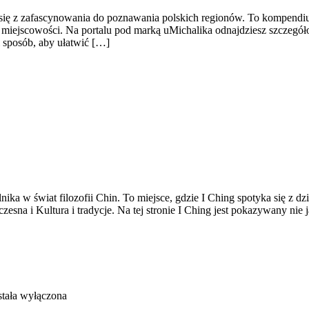
ił się z zafascynowania do poznawania polskich regionów. To kompendi
e miejscowości. Na portalu pod marką uMichalika odnajdziesz szczegół
i sposób, aby ułatwić […]
lnika w świat filozofii Chin. To miejsce, gdzie I Ching spotyka się z 
sna i Kultura i tradycje. Na tej stronie I Ching jest pokazywany nie
tała wyłączona