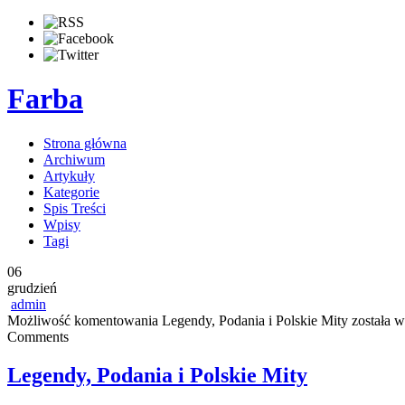
Farba
Strona główna
Archiwum
Artykuły
Kategorie
Spis Treści
Wpisy
Tagi
06
grudzień
admin
Możliwość komentowania
Legendy, Podania i Polskie Mity
została w
Comments
Legendy, Podania i Polskie Mity