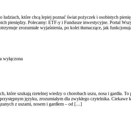
 ludziach, które chcą lepiej poznać świat pożyczek i osobistych pieni
ich pieniędzy. Polecamy: ETF-y i Fundusze inwestycyjne. Portal Wszy
zymuje zrozumiałe wyjaśnienia, po kolei tłumaczące, jak funkcjonuj
ła wyłączona
, które szukają rzetelnej wiedzy o chorobach uszu, nosa i gardła. To 
przystępnym języku, zrozumiałym dla zwykłego czytelnika. Ciekawe ka
zanych z uszami, nosem i gardłem – od […]