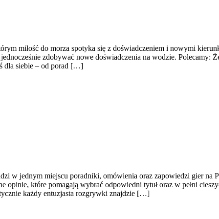
 którym miłość do morza spotyka się z doświadczeniem i nowymi kierun
jednocześnie zdobywać nowe doświadczenia na wodzie. Polecamy: Żegl
oś dla siebie – od porad […]
adzi w jednym miejscu poradniki, omówienia oraz zapowiedzi gier na P
e opinie, które pomagają wybrać odpowiedni tytuł oraz w pełni ciesz
ycznie każdy entuzjasta rozgrywki znajdzie […]