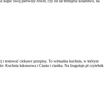
z kupić swój pierwszy rower, czy od lat trenujesz kolarstwo, na
j i testować ciekawe przepisy. To wirtualna kuchnia, w którym
: Kuchnia luksusowa i Ciasta i ciastka. Na Izagotuje.pl czytelnik