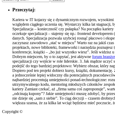
Przeczytaj:
Kariera w IT kojarzy się z dynamicznym rozwojem, wysokimi z
względem ciągłego uczenia się. Wystarczy kilka lat stagnacji, by
Specjalizacja – konieczność czy pułapka? Na początku kariery
oczekuje specjalizacji – stajemy się np.: frontend developere
danych. Specjalizacja pozwala szybciej rosnąć płacowo i eksper
zaczynasz zawodowo „stać w miejscu” Warto raz na jakiś czas z
projektach, nowe biblioteki, frameworki i narzędzia poznajesz 
konferencje, książki – „bo już wszystko wiesz”. Jeśli widzisz
Dobrym miejscem, by o to zapytać, jest aktywne
forum branż
specjalizacji czy wejście w role liderskie. 3. Jak mądrze uczy
podejść do tego bardziej projektowo: Wybierz obszar, który na
Dopiero pod ten projekt dobierz kursy, książki, dokumentację.
a jednocześnie lepiej widoczny dla potencjalnych pracodawcó
najbardziej procentują umiejętności ponad-technologiczne: roz
utrzymywalnego kodu, mentoring młodszych członków zespołu. 
kariery Zamiast czekać, aż „firma sama coś zaproponuje”, wart
„odcinają kupony”? Jakie umiejętności muszę zdobyć, by prze
nie dzieje się „sam z siebie”. To ciąg decyzji – czasem drobny
większa szansa, że za kilka lat wciąż będziesz mieć poczucie, 
Copyright ©