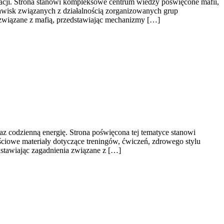
macji. Strona stanowi kompleksowe centrum wiedzy poświęcone mafii,
zjawisk związanych z działalnością zorganizowanych grup
a związane z mafią, przedstawiając mechanizmy […]
raz codzienną energię. Strona poświęcona tej tematyce stanowi
iowe materiały dotyczące treningów, ćwiczeń, zdrowego stylu
dstawiając zagadnienia związane z […]