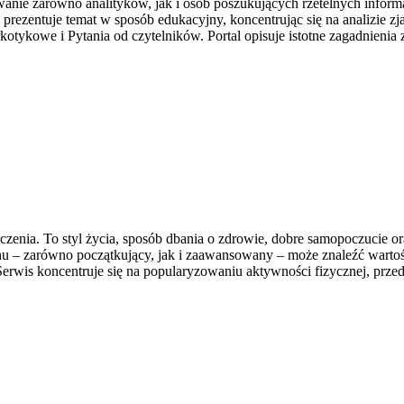
wanie zarówno analityków, jak i osób poszukujących rzetelnych infor
is prezentuje temat w sposób edukacyjny, koncentrując się na analizie 
kotykowe i Pytania od czytelników. Portal opisuje istotne zagadnieni
iczenia. To styl życia, sposób dbania o zdrowie, dobre samopoczucie o
 – zarówno początkujący, jak i zaawansowany – może znaleźć wartośc
erwis koncentruje się na popularyzowaniu aktywności fizycznej, prze