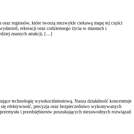
az regionów, które tworzą niezwykle ciekawą mapę tej części
 wydarzeń, rekreacji oraz codziennego życia w miastach i
dziej znanych atrakcji, […]
jące technologię wysokociśnieniową. Nasza działalność koncentruje
zy się efektywność, precyzja oraz bezpieczeństwo wykonywanych
ię przemysłu i przedsiębiorstw poszukujących niezawodnych rozwiązań