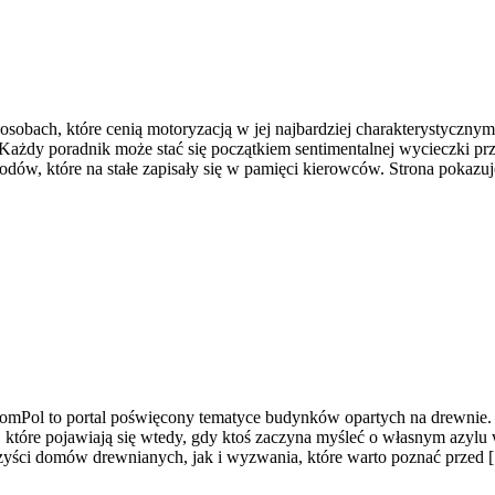
sobach, które cenią motoryzacją w jej najbardziej charakterystycznym 
. Każdy poradnik może stać się początkiem sentimentalnej wycieczki 
ów, które na stałe zapisały się w pamięci kierowców. Strona pokazuj
ol to portal poświęcony tematyce budynków opartych na drewnie. To i
h, które pojawiają się wtedy, gdy ktoś zaczyna myśleć o własnym azy
yści domów drewnianych, jak i wyzwania, które warto poznać przed 