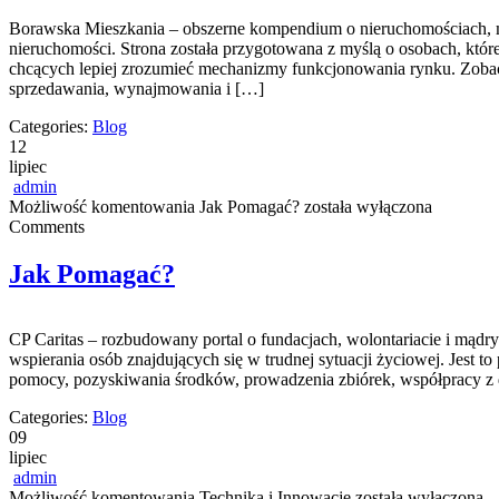
Borawska Mieszkania – obszerne kompendium o nieruchomościach, 
nieruchomości. Strona została przygotowana z myślą o osobach, które
chcących lepiej zrozumieć mechanizmy funkcjonowania rynku. Zobacz
sprzedawania, wynajmowania i […]
Categories:
Blog
12
lipiec
admin
Możliwość komentowania
Jak Pomagać?
została wyłączona
Comments
Jak Pomagać?
CP Caritas – rozbudowany portal o fundacjach, wolontariacie i mą
wspierania osób znajdujących się w trudnej sytuacji życiowej. Jest t
pomocy, pozyskiwania środków, prowadzenia zbiórek, współpracy z 
Categories:
Blog
09
lipiec
admin
Możliwość komentowania
Technika i Innowacje
została wyłączona