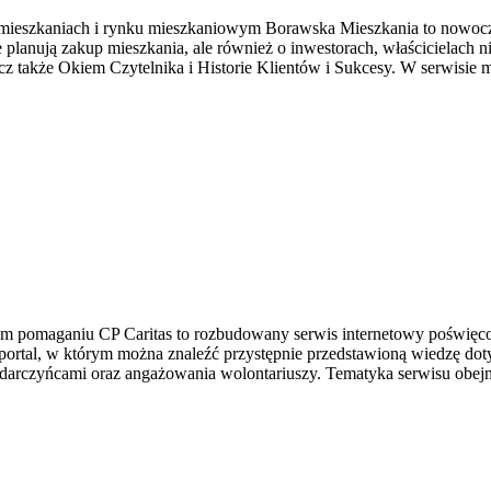
mieszkaniach i rynku mieszkaniowym Borawska Mieszkania to nowocz
 planują zakup mieszkania, ale również o inwestorach, właścicielach 
 także Okiem Czytelnika i Historie Klientów i Sukcesy. W serwisie 
drym pomaganiu CP Caritas to rozbudowany serwis internetowy poświę
o portal, w którym można znaleźć przystępnie przedstawioną wiedzę dot
darczyńcami oraz angażowania wolontariuszy. Tematyka serwisu obejm