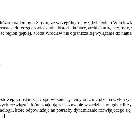
óżom na Dolnym Śląsku, ze szczególnym uwzględnieniem Wrocławia or
rmacje dotyczące zwiedzania, historii, kultury, architektury, przyrody,
ać region głębiej. Moda Wrocław nie ogranicza się wyłącznie do najbar
a
łowego, dostarczając sprawdzone systemy oraz urządzenia wykorzystu
wych rozwiązań, które znajdują zastosowanie wszędzie tam, gdzie lic
chnologii, które odpowiadają na potrzeby dynamicznie rozwijającego s
[…]