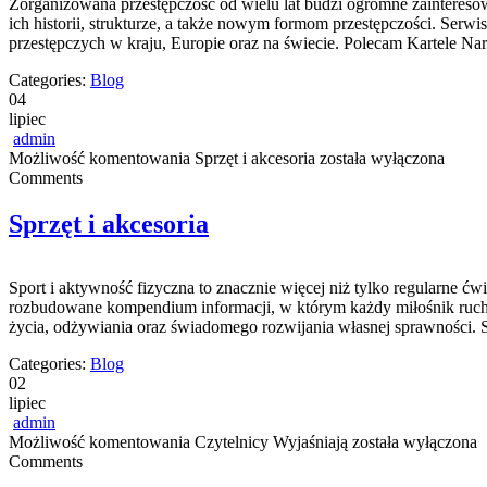
Zorganizowana przestępczość od wielu lat budzi ogromne zaintereso
ich historii, strukturze, a także nowym formom przestępczości. Serw
przestępczych w kraju, Europie oraz na świecie. Polecam Kartele Nar
Categories:
Blog
04
lipiec
admin
Możliwość komentowania
Sprzęt i akcesoria
została wyłączona
Comments
Sprzęt i akcesoria
Sport i aktywność fizyczna to znacznie więcej niż tylko regularne ćw
rozbudowane kompendium informacji, w którym każdy miłośnik ruchu
życia, odżywiania oraz świadomego rozwijania własnej sprawności. S
Categories:
Blog
02
lipiec
admin
Możliwość komentowania
Czytelnicy Wyjaśniają
została wyłączona
Comments