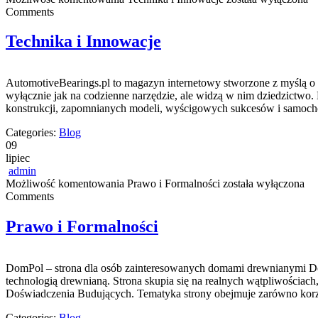
Comments
Technika i Innowacje
AutomotiveBearings.pl to magazyn internetowy stworzone z myślą o o
wyłącznie jak na codzienne narzędzie, ale widzą w nim dziedzictwo
konstrukcji, zapomnianych modeli, wyścigowych sukcesów i samochod
Categories:
Blog
09
lipiec
admin
Możliwość komentowania
Prawo i Formalności
została wyłączona
Comments
Prawo i Formalności
DomPol – strona dla osób zainteresowanych domami drewnianymi DomP
technologią drewnianą. Strona skupia się na realnych wątpliwościac
Doświadczenia Budujących. Tematyka strony obejmuje zarówno korz
Categories:
Blog