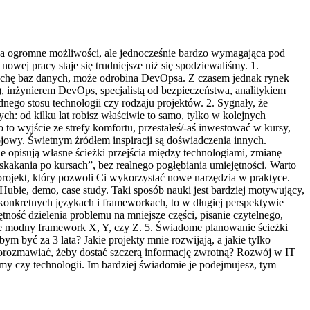
ąca ogromne możliwości, ale jednocześnie bardzo wymagająca pod
nowej pracy staje się trudniejsze niż się spodziewaliśmy. 1.
 trochę baz danych, może odrobina DevOpsa. Z czasem jednak rynek
), inżynierem DevOps, specjalistą od bezpieczeństwa, analitykiem
dnego stosu technologii czy rodzaju projektów. 2. Sygnały, że
ch: od kilku lat robisz właściwie to samo, tylko w kolejnych
 to wyjście ze strefy komfortu, przestałeś/-aś inwestować w kursy,
wojowy. Świetnym źródłem inspiracji są doświadczenia innych.
e opisują własne ścieżki przejścia między technologiami, zmianę
„skakania po kursach”, bez realnego pogłębiania umiejętności. Warto
 projekt, który pozwoli Ci wykorzystać nowe narzędzia w praktyce.
Hubie, demo, case study. Taki sposób nauki jest bardziej motywujący,
konkretnych językach i frameworkach, to w długiej perspektywie
ność dzielenia problemu na mniejsze części, pisanie czytelnego,
ie modny framework X, Y, czy Z. 5. Świadome planowanie ścieżki
m być za 3 lata? Jakie projekty mnie rozwijają, a jakie tylko
porozmawiać, żeby dostać szczerą informację zwrotną? Rozwój w IT
irmy czy technologii. Im bardziej świadomie je podejmujesz, tym