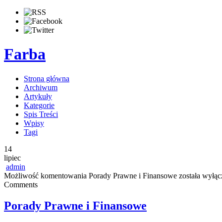
Farba
Strona główna
Archiwum
Artykuły
Kategorie
Spis Treści
Wpisy
Tagi
14
lipiec
admin
Możliwość komentowania
Porady Prawne i Finansowe
została wyłąc
Comments
Porady Prawne i Finansowe