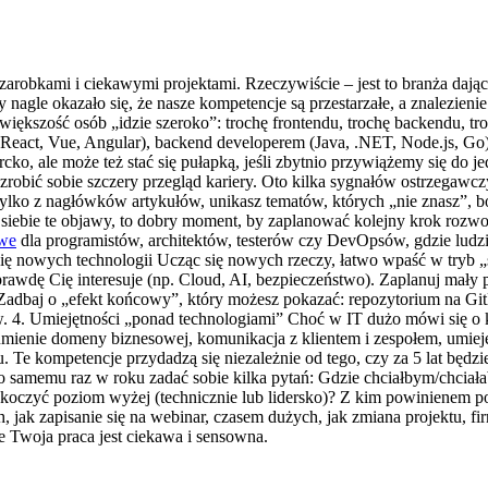
arobkami i ciekawymi projektami. Rzeczywiście – jest to branża daj
 nagle okazało się, że nasze kompetencje są przestarzałe, a znalezienie 
 większość osób „idzie szeroko”: trochę frontendu, trochę backendu,
m (React, Vue, Angular), backend developerem (Java, .NET, Node.js, Go
cko, ale może też stać się pułapką, jeśli zbytnio przywiążemy się do je
robić sobie szczery przegląd kariery. Oto kilka sygnałów ostrzegawczy
tylko z nagłówków artykułów, unikasz tematów, których „nie znasz”, bo
 u siebie te objawy, to dobry moment, by zaplanować kolejny krok roz
owe
dla programistów, architektów, testerów czy DevOpsów, gdzie ludzi
ć się nowych technologii Ucząc się nowych rzeczy, łatwo wpaść w tryb 
prawdę Cię interesuje (np. Cloud, AI, bezpieczeństwo). Zaplanuj mały
 Zadbaj o „efekt końcowy”, który możesz pokazać: repozytorium na Git
w. 4. Umiejętności „ponad technologiami” Choć w IT dużo mówi się o 
umienie domeny biznesowej, komunikacja z klientem i zespołem, umiejęt
Te kompetencje przydadzą się niezależnie od tego, czy za 5 lat będz
o samemu raz w roku zadać sobie kilka pytań: Gdzie chciałbym/chciałaby
skoczyć poziom wyżej (technicznie lub lidersko)? Z kim powinienem 
ch, jak zapisanie się na webinar, czasem dużych, jak zmiana projektu, f
że Twoja praca jest ciekawa i sensowna.