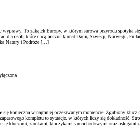
jące wyprawy. To zakątek Europy, w którym surowa przyroda spotyka si
ad dla osób, które chcą poczuć klimat Danii, Szwecji, Norwegii, Finlan
ska Natury i Podróże […]
yłączona
uje się konieczna w najmniej oczekiwanym momencie. Zgubiony klucz 
apasowego kompletu to sytuacje, w których liczy się dokładność. Stro
go się kluczami, zamkami, kluczykami samochodowymi oraz usługami 