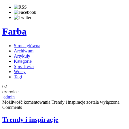
Farba
Strona główna
Archiwum
Artykuły
Kategorie
Spis Treści
Wpisy
Tagi
02
czerwiec
admin
Możliwość komentowania
Trendy i inspiracje
została wyłączona
Comments
Trendy i inspiracje