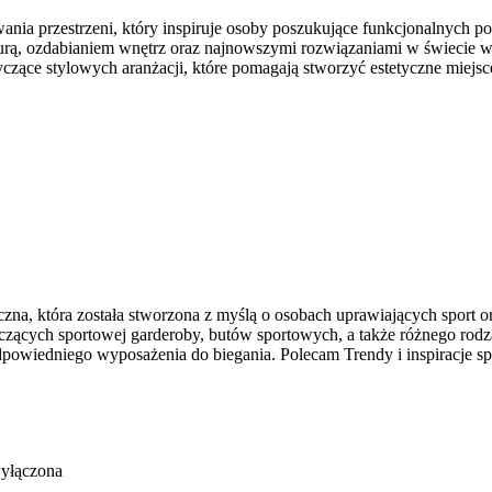
nia przestrzeni, który inspiruje osoby poszukujące funkcjonalnych p
kturą, ozdabianiem wnętrz oraz najnowszymi rozwiązaniami w świecie w
tyczące stylowych aranżacji, które pomagają stworzyć estetyczne miejs
czna, która została stworzona z myślą o osobach uprawiających sport o
cych sportowej garderoby, butów sportowych, a także różnego rodzaj
owiedniego wyposażenia do biegania. Polecam Trendy i inspiracje sp
wyłączona