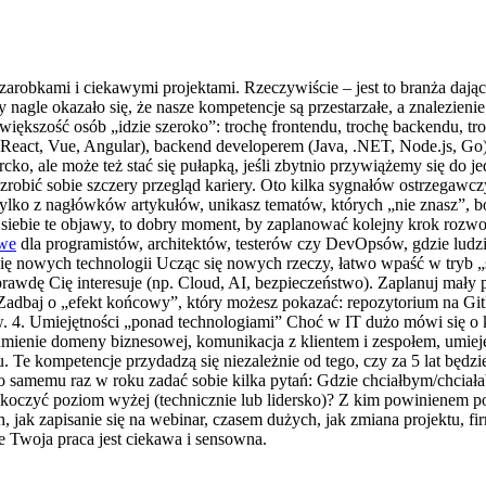
arobkami i ciekawymi projektami. Rzeczywiście – jest to branża daj
 nagle okazało się, że nasze kompetencje są przestarzałe, a znalezienie 
 większość osób „idzie szeroko”: trochę frontendu, trochę backendu,
m (React, Vue, Angular), backend developerem (Java, .NET, Node.js, Go
cko, ale może też stać się pułapką, jeśli zbytnio przywiążemy się do je
robić sobie szczery przegląd kariery. Oto kilka sygnałów ostrzegawczy
tylko z nagłówków artykułów, unikasz tematów, których „nie znasz”, bo
 u siebie te objawy, to dobry moment, by zaplanować kolejny krok roz
owe
dla programistów, architektów, testerów czy DevOpsów, gdzie ludzi
ć się nowych technologii Ucząc się nowych rzeczy, łatwo wpaść w tryb 
prawdę Cię interesuje (np. Cloud, AI, bezpieczeństwo). Zaplanuj mały
 Zadbaj o „efekt końcowy”, który możesz pokazać: repozytorium na Git
w. 4. Umiejętności „ponad technologiami” Choć w IT dużo mówi się o 
umienie domeny biznesowej, komunikacja z klientem i zespołem, umiejęt
Te kompetencje przydadzą się niezależnie od tego, czy za 5 lat będz
o samemu raz w roku zadać sobie kilka pytań: Gdzie chciałbym/chciałaby
skoczyć poziom wyżej (technicznie lub lidersko)? Z kim powinienem 
ch, jak zapisanie się na webinar, czasem dużych, jak zmiana projektu, f
że Twoja praca jest ciekawa i sensowna.