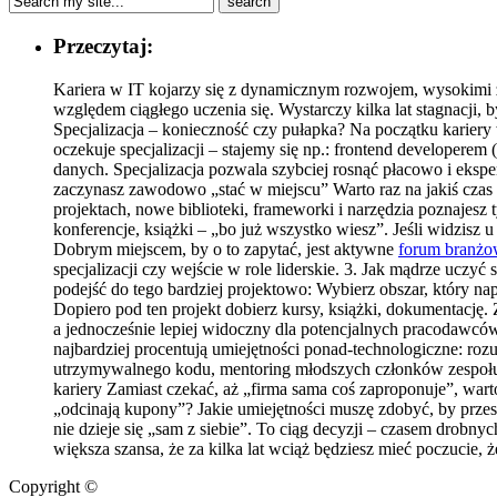
Przeczytaj:
Kariera w IT kojarzy się z dynamicznym rozwojem, wysokimi z
względem ciągłego uczenia się. Wystarczy kilka lat stagnacji, by
Specjalizacja – konieczność czy pułapka? Na początku kariery
oczekuje specjalizacji – stajemy się np.: frontend developere
danych. Specjalizacja pozwala szybciej rosnąć płacowo i eksper
zaczynasz zawodowo „stać w miejscu” Warto raz na jakiś czas z
projektach, nowe biblioteki, frameworki i narzędzia poznajesz 
konferencje, książki – „bo już wszystko wiesz”. Jeśli widzisz
Dobrym miejscem, by o to zapytać, jest aktywne
forum branż
specjalizacji czy wejście w role liderskie. 3. Jak mądrze uczy
podejść do tego bardziej projektowo: Wybierz obszar, który na
Dopiero pod ten projekt dobierz kursy, książki, dokumentację.
a jednocześnie lepiej widoczny dla potencjalnych pracodawcó
najbardziej procentują umiejętności ponad-technologiczne: roz
utrzymywalnego kodu, mentoring młodszych członków zespołu. 
kariery Zamiast czekać, aż „firma sama coś zaproponuje”, wart
„odcinają kupony”? Jakie umiejętności muszę zdobyć, by prze
nie dzieje się „sam z siebie”. To ciąg decyzji – czasem drobny
większa szansa, że za kilka lat wciąż będziesz mieć poczucie, 
Copyright ©