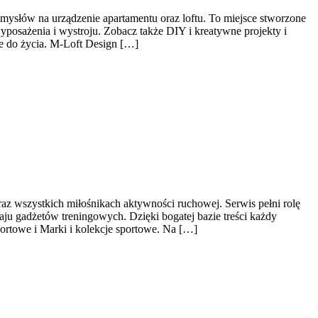
omysłów na urządzenie apartamentu oraz loftu. To miejsce stworzone
yposażenia i wystroju. Zobacz także DIY i kreatywne projekty i
ce do życia. M-Loft Design […]
raz wszystkich miłośnikach aktywności ruchowej. Serwis pełni rolę
u gadżetów treningowych. Dzięki bogatej bazie treści każdy
ortowe i Marki i kolekcje sportowe. Na […]