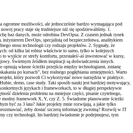
ąca ogromne możliwości, ale jednocześnie bardzo wymagająca pod
nowej pracy staje się trudniejsze niż się spodziewaliśmy. 1.
 trochę baz danych, może odrobina DevOpsa. Z czasem jednak rynek
), inżynierem DevOps, specjalistą od bezpieczeństwa, analitykiem
dnego stosu technologii czy rodzaju projektów. 2. Sygnały, że
ch: od kilku lat robisz właściwie to samo, tylko w kolejnych
 to wyjście ze strefy komfortu, przestałeś/-aś inwestować w kursy,
wojowy. Świetnym źródłem inspiracji są doświadczenia innych.
e opisują własne ścieżki przejścia między technologiami, zmianę
„skakania po kursach”, bez realnego pogłębiania umiejętności. Warto
 projekt, który pozwoli Ci wykorzystać nowe narzędzia w praktyce.
Hubie, demo, case study. Taki sposób nauki jest bardziej motywujący,
konkretnych językach i frameworkach, to w długiej perspektywie
ność dzielenia problemu na mniejsze części, pisanie czytelnego,
ie modny framework X, Y, czy Z. 5. Świadome planowanie ścieżki
m być za 3 lata? Jakie projekty mnie rozwijają, a jakie tylko
porozmawiać, żeby dostać szczerą informację zwrotną? Rozwój w IT
irmy czy technologii. Im bardziej świadomie je podejmujesz, tym