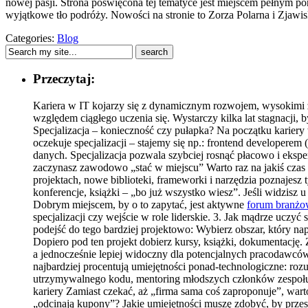
nowej pasji. Strona poświęcona tej tematyce jest miejscem pełnym por
wyjątkowe tło podróży. Nowości na stronie to Zorza Polarna i Zjawi
Categories:
Blog
Przeczytaj:
Kariera w IT kojarzy się z dynamicznym rozwojem, wysokimi z
względem ciągłego uczenia się. Wystarczy kilka lat stagnacji, by
Specjalizacja – konieczność czy pułapka? Na początku kariery
oczekuje specjalizacji – stajemy się np.: frontend developere
danych. Specjalizacja pozwala szybciej rosnąć płacowo i eksper
zaczynasz zawodowo „stać w miejscu” Warto raz na jakiś czas z
projektach, nowe biblioteki, frameworki i narzędzia poznajesz 
konferencje, książki – „bo już wszystko wiesz”. Jeśli widzisz
Dobrym miejscem, by o to zapytać, jest aktywne
forum branż
specjalizacji czy wejście w role liderskie. 3. Jak mądrze uczy
podejść do tego bardziej projektowo: Wybierz obszar, który na
Dopiero pod ten projekt dobierz kursy, książki, dokumentację.
a jednocześnie lepiej widoczny dla potencjalnych pracodawcó
najbardziej procentują umiejętności ponad-technologiczne: roz
utrzymywalnego kodu, mentoring młodszych członków zespołu. 
kariery Zamiast czekać, aż „firma sama coś zaproponuje”, wart
„odcinają kupony”? Jakie umiejętności muszę zdobyć, by prze