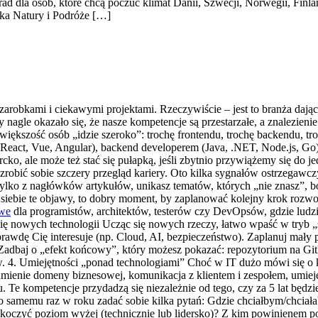
ad dla osób, które chcą poczuć klimat Danii, Szwecji, Norwegii, Finlan
ska Natury i Podróże […]
arobkami i ciekawymi projektami. Rzeczywiście – jest to branża daj
 nagle okazało się, że nasze kompetencje są przestarzałe, a znalezienie 
 większość osób „idzie szeroko”: trochę frontendu, trochę backendu,
m (React, Vue, Angular), backend developerem (Java, .NET, Node.js, Go
cko, ale może też stać się pułapką, jeśli zbytnio przywiążemy się do je
robić sobie szczery przegląd kariery. Oto kilka sygnałów ostrzegawczy
tylko z nagłówków artykułów, unikasz tematów, których „nie znasz”, bo
 u siebie te objawy, to dobry moment, by zaplanować kolejny krok roz
owe
dla programistów, architektów, testerów czy DevOpsów, gdzie ludzi
ć się nowych technologii Ucząc się nowych rzeczy, łatwo wpaść w tryb 
prawdę Cię interesuje (np. Cloud, AI, bezpieczeństwo). Zaplanuj mały
 Zadbaj o „efekt końcowy”, który możesz pokazać: repozytorium na Git
w. 4. Umiejętności „ponad technologiami” Choć w IT dużo mówi się o 
umienie domeny biznesowej, komunikacja z klientem i zespołem, umiejęt
Te kompetencje przydadzą się niezależnie od tego, czy za 5 lat będz
o samemu raz w roku zadać sobie kilka pytań: Gdzie chciałbym/chciałaby
skoczyć poziom wyżej (technicznie lub lidersko)? Z kim powinienem 