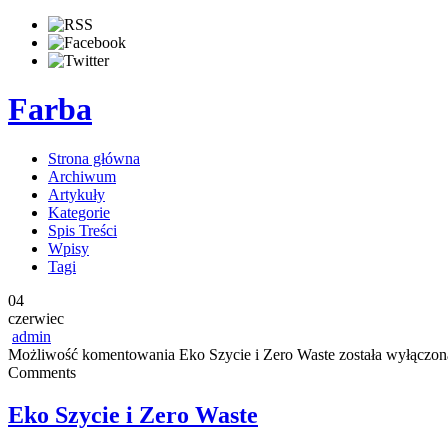
Farba
Strona główna
Archiwum
Artykuły
Kategorie
Spis Treści
Wpisy
Tagi
04
czerwiec
admin
Możliwość komentowania
Eko Szycie i Zero Waste
została wyłączon
Comments
Eko Szycie i Zero Waste