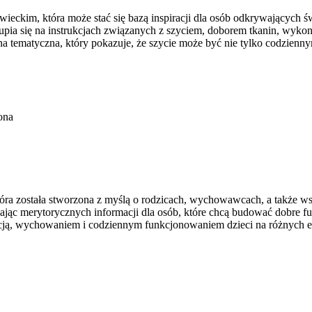
wieckim, która może stać się bazą inspiracji dla osób odkrywających ś
pia się na instrukcjach związanych z szyciem, doborem tkanin, wyko
a tematyczna, który pokazuje, że szycie może być nie tylko codzienn
ona
tóra została stworzona z myślą o rodzicach, wychowawcach, a także w
czając merytorycznych informacji dla osób, które chcą budować dobre f
kacją, wychowaniem i codziennym funkcjonowaniem dzieci na różnych 