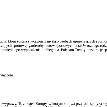
czna, która została stworzona z myślą o osobach uprawiających sport o
cych sportowej garderoby, butów sportowych, a także różnego rodzaj
owiedniego wyposażenia do biegania. Polecam Trendy i inspiracje sp
wyłączona
jące wyprawy. To zakątek Europy, w którym surowa przyroda spotyka si