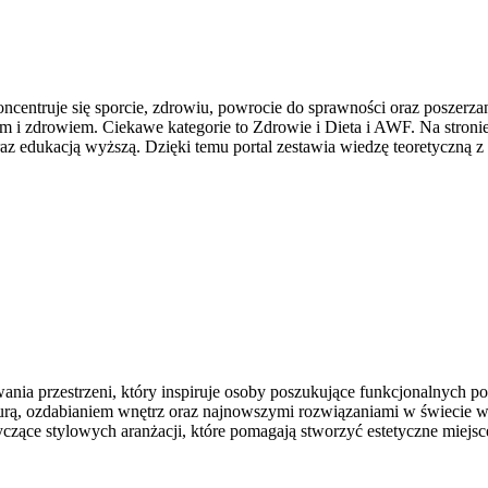
centruje się sporcie, zdrowiu, powrocie do sprawności oraz poszerzan
 i zdrowiem. Ciekawe kategorie to Zdrowie i Dieta i AWF. Na stronie 
 edukacją wyższą. Dzięki temu portal zestawia wiedzę teoretyczną z
nia przestrzeni, który inspiruje osoby poszukujące funkcjonalnych p
kturą, ozdabianiem wnętrz oraz najnowszymi rozwiązaniami w świecie w
tyczące stylowych aranżacji, które pomagają stworzyć estetyczne miejs