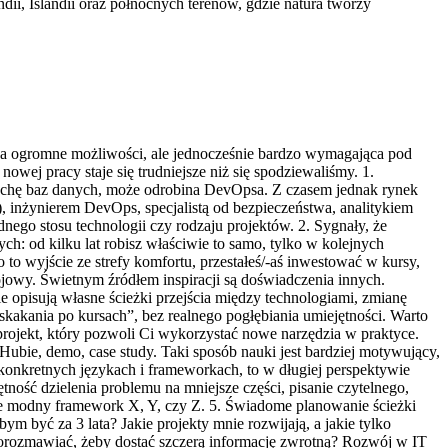
dii, Islandii oraz północnych terenów, gdzie natura tworzy
ąca ogromne możliwości, ale jednocześnie bardzo wymagająca pod
nowej pracy staje się trudniejsze niż się spodziewaliśmy. 1.
 trochę baz danych, może odrobina DevOpsa. Z czasem jednak rynek
), inżynierem DevOps, specjalistą od bezpieczeństwa, analitykiem
dnego stosu technologii czy rodzaju projektów. 2. Sygnały, że
ch: od kilku lat robisz właściwie to samo, tylko w kolejnych
 to wyjście ze strefy komfortu, przestałeś/-aś inwestować w kursy,
wojowy. Świetnym źródłem inspiracji są doświadczenia innych.
e opisują własne ścieżki przejścia między technologiami, zmianę
„skakania po kursach”, bez realnego pogłębiania umiejętności. Warto
 projekt, który pozwoli Ci wykorzystać nowe narzędzia w praktyce.
Hubie, demo, case study. Taki sposób nauki jest bardziej motywujący,
konkretnych językach i frameworkach, to w długiej perspektywie
ność dzielenia problemu na mniejsze części, pisanie czytelnego,
ie modny framework X, Y, czy Z. 5. Świadome planowanie ścieżki
m być za 3 lata? Jakie projekty mnie rozwijają, a jakie tylko
porozmawiać, żeby dostać szczerą informację zwrotną? Rozwój w IT