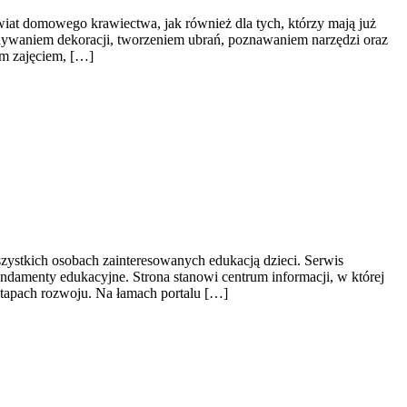
wiat domowego krawiectwa, jak również dla tych, którzy mają już
nywaniem dekoracji, tworzeniem ubrań, poznawaniem narzędzi oraz
ym zajęciem, […]
szystkich osobach zainteresowanych edukacją dzieci. Serwis
undamenty edukacyjne. Strona stanowi centrum informacji, w której
etapach rozwoju. Na łamach portalu […]