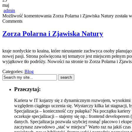
maj
admin
Możliwość komentowania
Zorza Polarna i Zjawiska Natury
została 
Comments
Zorza Polarna i Zjawiska Natury
kraje nordyckie to kraina, które nieustannie zachwyca osoby planu
nowej pasji. Strona poświęcona tej tematyce jest miejscem pełnym por
wyjątkowe tło podróży. Nowości na stronie to Zorza Polarna i Zjawi
Categories:
Blog
Przeczytaj:
Kariera w IT kojarzy się z dynamicznym rozwojem, wysokimi z
względem ciągłego uczenia się. Wystarczy kilka lat stagnacji, by
Specjalizacja – konieczność czy pułapka? Na początku kariery
oczekuje specjalizacji – stajemy się np.: frontend developere
danych. Specjalizacja pozwala szybciej rosnąć płacowo i eksper
zaczynasz zawodowo „stać w miejscu” Warto raz na jakiś czas z