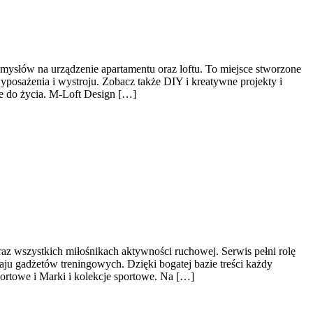
omysłów na urządzenie apartamentu oraz loftu. To miejsce stworzone
yposażenia i wystroju. Zobacz także DIY i kreatywne projekty i
ce do życia. M-Loft Design […]
raz wszystkich miłośnikach aktywności ruchowej. Serwis pełni rolę
u gadżetów treningowych. Dzięki bogatej bazie treści każdy
ortowe i Marki i kolekcje sportowe. Na […]