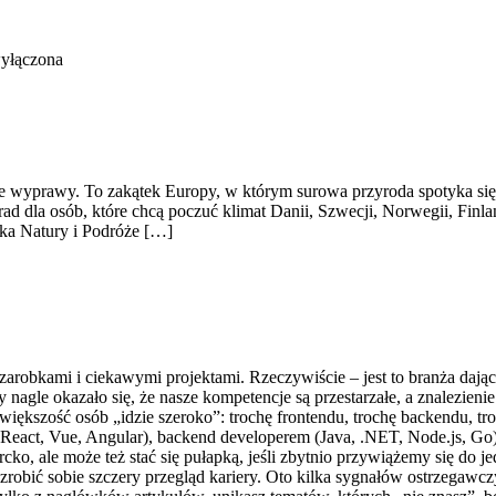
wyłączona
jące wyprawy. To zakątek Europy, w którym surowa przyroda spotyka si
ad dla osób, które chcą poczuć klimat Danii, Szwecji, Norwegii, Finlan
ska Natury i Podróże […]
arobkami i ciekawymi projektami. Rzeczywiście – jest to branża daj
 nagle okazało się, że nasze kompetencje są przestarzałe, a znalezienie 
 większość osób „idzie szeroko”: trochę frontendu, trochę backendu,
m (React, Vue, Angular), backend developerem (Java, .NET, Node.js, Go
cko, ale może też stać się pułapką, jeśli zbytnio przywiążemy się do je
robić sobie szczery przegląd kariery. Oto kilka sygnałów ostrzegawczy