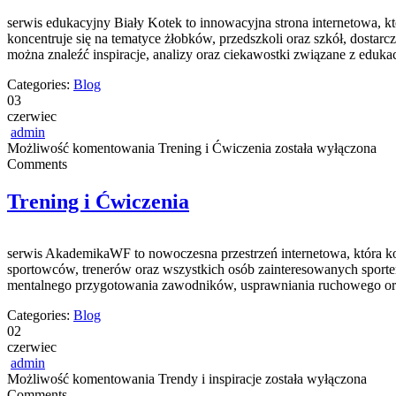
serwis edukacyjny Biały Kotek to innowacyjna strona internetowa, k
koncentruje się na tematyce żłobków, przedszkoli oraz szkół, dostar
można znaleźć inspiracje, analizy oraz ciekawostki związane z edu
Categories:
Blog
03
czerwiec
admin
Możliwość komentowania
Trening i Ćwiczenia
została wyłączona
Comments
Trening i Ćwiczenia
serwis AkademikaWF to nowoczesna przestrzeń internetowa, która kon
sportowców, trenerów oraz wszystkich osób zainteresowanych sportem
mentalnego przygotowania zawodników, usprawniania ruchowego oraz
Categories:
Blog
02
czerwiec
admin
Możliwość komentowania
Trendy i inspiracje
została wyłączona
Comments