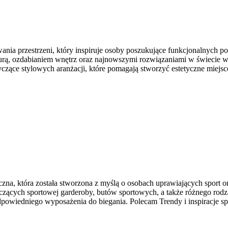
nia przestrzeni, który inspiruje osoby poszukujące funkcjonalnych p
kturą, ozdabianiem wnętrz oraz najnowszymi rozwiązaniami w świecie w
tyczące stylowych aranżacji, które pomagają stworzyć estetyczne miejs
czna, która została stworzona z myślą o osobach uprawiających sport o
cych sportowej garderoby, butów sportowych, a także różnego rodzaj
owiedniego wyposażenia do biegania. Polecam Trendy i inspiracje sp