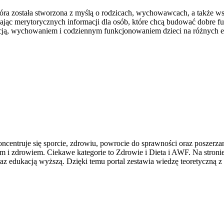
tóra została stworzona z myślą o rodzicach, wychowawcach, a także w
czając merytorycznych informacji dla osób, które chcą budować dobre f
kacją, wychowaniem i codziennym funkcjonowaniem dzieci na różnych 
centruje się sporcie, zdrowiu, powrocie do sprawności oraz poszerzan
 i zdrowiem. Ciekawe kategorie to Zdrowie i Dieta i AWF. Na stronie 
 edukacją wyższą. Dzięki temu portal zestawia wiedzę teoretyczną z