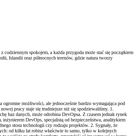
ę z codziennym spokojem, a każda przygoda może stać się początkiem
dii, Islandii oraz północnych terenów, gdzie natura tworzy
ąca ogromne możliwości, ale jednocześnie bardzo wymagająca pod
nowej pracy staje się trudniejsze niż się spodziewaliśmy. 1.
 trochę baz danych, może odrobina DevOpsa. Z czasem jednak rynek
), inżynierem DevOps, specjalistą od bezpieczeństwa, analitykiem
dnego stosu technologii czy rodzaju projektów. 2. Sygnały, że
ch: od kilku lat robisz właściwie to samo, tylko w kolejnych