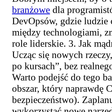
branżowe
dla programistó
DevOpsów, gdzie ludzie o
między technologiami, zm
role liderskie. 3. Jak mą
Ucząc się nowych rzeczy,
po kursach”, bez realneg
Warto podejść do tego ba
obszar, który naprawdę Ci
bezpieczeństwo). Zaplanu
wykorzystać nowe narzęd